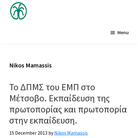
Skip
to
main
Το
Τα
μπλογκ
content
Menu
μέλη
της
Ιτιάς
και
οι
φίλοι
Nikos Mamassis
της
Ιτιάς
Το ΔΠΜΣ του ΕΜΠ στο
σχολιάζουν
Μέτσοβο. Εκπαίδευση της
θέματα
για
πρωτοπορίας και πρωτοπορία
την
στην εκπαίδευση.
επιστήμη,
το
15 December 2013
by
Nikos Mamassis