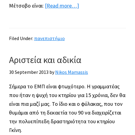
about
Μέτσοβο είναι:
[Read more…]
Το
ΔΠΜΣ
του
Filed Under:
πανεπιστήμιο
ΕΜΠ
στο
Αριστεία και αδικία
Μέτσοβο.
Εκπαίδευση
30 September 2013
by
Nikos Mamassis
της
πρωτοπορίας
Σήμερα το ΕΜΠ είναι φτωχότερο. Η γραμματέας
και
που ήταν η ψυχή του κτηρίου για 15 χρόνια, δεν θα
πρωτοπορία
είναι πια μαζί μας. Το ίδιο και ο φύλακας, που τον
στην
θυμάμαι από τη δεκαετία του 90 να διαχειρίζεται
εκπαίδευση.
την πολυεπίπεδη δραστηριότητα του κτηρίου
Γκίνη.