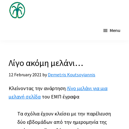
Skip
to
main
Το
Τα
μπλογκ
content
Menu
μέλη
της
Ιτιάς
και
οι
φίλοι
Λίγο ακόμη μελάνι…
της
Ιτιάς
12 February 2021
by
Demetris Koutsoyiannis
σχολιάζουν
Κλείνοντας την ανάρτηση
Λίγο μελάνι για μια
θέματα
μελανή σελίδα
του ΕΜΠ έγραψα
για
την
Τα σχόλια έχουν κλείσει με την παρέλευση
επιστήμη,
δύο εβδομάδων από την ημερομηνία της
το