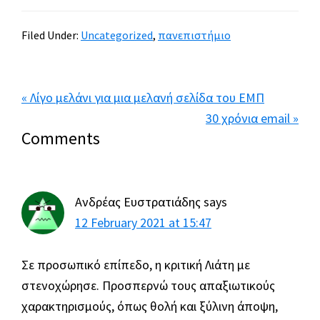
Filed Under:
Uncategorized
,
πανεπιστήμιο
Previous
« Λίγο μελάνι για μια μελανή σελίδα του ΕΜΠ
Post:
Next
30 χρόνια email »
Reader
Comments
Post:
Interactions
Ανδρέας Ευστρατιάδης
says
12 February 2021 at 15:47
Σε προσωπικό επίπεδο, η κριτική Λιάτη με
στενοχώρησε. Προσπερνώ τους απαξιωτικούς
χαρακτηρισμούς, όπως θολή και ξύλινη άποψη,